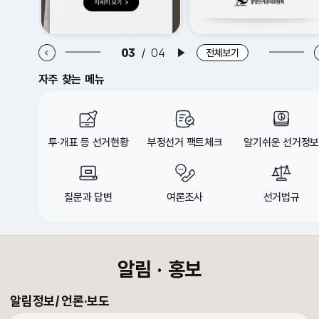
알림·홍보 이전 배너
알림·홍보 다음 배너
03
/
04
배너 재생
전체보기
자주 찾는 메뉴
투·개표 등 선거현황
부정선거 팩트체크
알기쉬운 선거정보
질문과 답변
여론조사
선거법규
croll Down
알림 · 홍보
알림정보
언론·보도