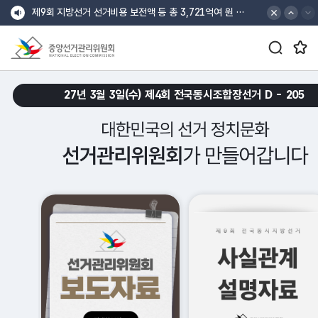
바로가기 메뉴
최상단 공지 배너
최상단 공지 이전
최상단 공지 다음
제9회 지방선거 선거비용 보전액 등 총 3,721억여 원 지급
검색창 열기/닫기 버튼
즐겨찾는 메뉴 열기/닫기 버튼
중앙선거관리위원회
croll Down
27년 3월 3일(수) 제4회 전국동시조합장선거 D -
205
대한민국의 선거 정치문화 선거관리위원회가 만들어갑니다.
메인 슬로건 배너 재생
메인 슬로건 배너 일시정지