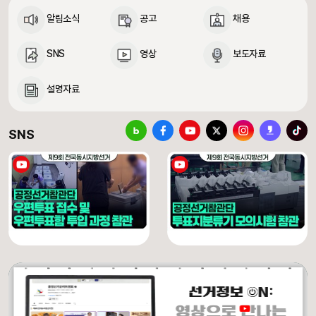
알림소식
공고
채용
SNS
영상
보도자료
설명자료
중앙선거관리위원회 SNS 바로가기
블로그
페이스북
유튜브
X(구 트위터)
인스타그램
카카오스토리
틱톡
SNS
[제9회 전국동시지방선거] 우편투표 접수 및 우편투표함 투입 과정 참관
[제9회 전국동시지방선거] 투표지분류기 모의시험 참관
유튜브 채널 동영상
유튜브 채널 동영상