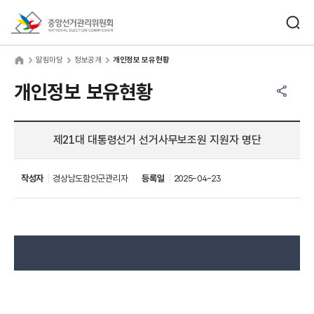
바로가기 메뉴
검색창 열기
중앙선거관리위원회
림마당
home
알림마당
정보공개
개인정보 보유현황
공유하기 메뉴
열기
개인정보 보유현황
제21대 대통령선거 선거사무보조원 지원자 명단
작성자
경상남도함안군관리자
등록일
2025-04-23