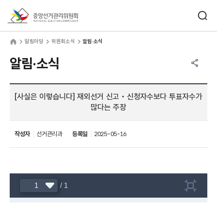
바로가기 메뉴
검색창 열기
중앙선거관리위원회
림마당
home
알림마당
위원회소식
알림·소식
공유하기 메뉴
열기
알림·소식
[사실은 이렇습니다] 재외선거 신고‧신청자수보다 투표자수가
많다는 주장
작성자
선거관리과
등록일
2025-05-16