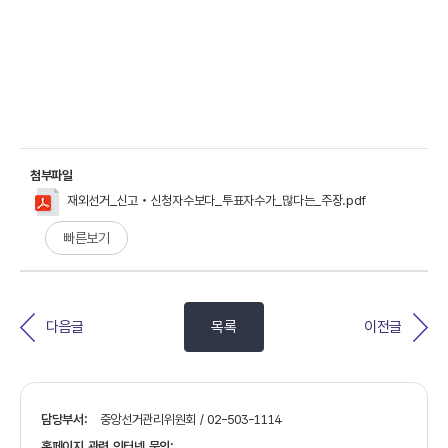
첨부파일
재외선거_신고‧신청자수보다_투표자수가_많다는_주장.pdf
빠른보기
다음글
목록
이전글
담당부서:
중앙선거관리위원회 / 02-503-1114
홈페이지 관련 인터넷 문의: