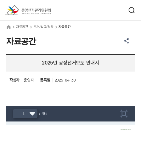
바로가기 메뉴
검색창 열기
중앙선거관리위원회
료공간
home
자료공간
선거/법규/정당
자료공간
공유하기 메뉴
열기
자료공간
2025년 공정선거보도 안내서
작성자
운영자
등록일
2025-04-30