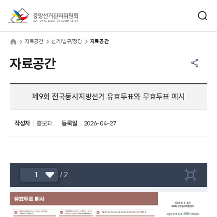
바로가기 메뉴
검색창 열기
중앙선거관리위원회
료공간
home
자료공간
선거/법규/정당
자료공간
공유하기 메뉴
열기
자료공간
제9회 전국동시지방선거 유효투표와 무효투표 예시
작성자
홍보과
등록일
2026-04-27