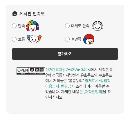
게시판 만족도
만족
대체로 만족
보통
불만족
평가하기
선거관리과(02-3294-0408)
에서 제작한 제
9회 전국동시지방선거 유효투표와 무효투표
예시 저작물은 "공공누리"
출처표시-상업적
이용금지-변경금지
조건에 따라 이용할 수
있습니다. 자세한 내용은
[저작권정책]
을 확
인하십시오.