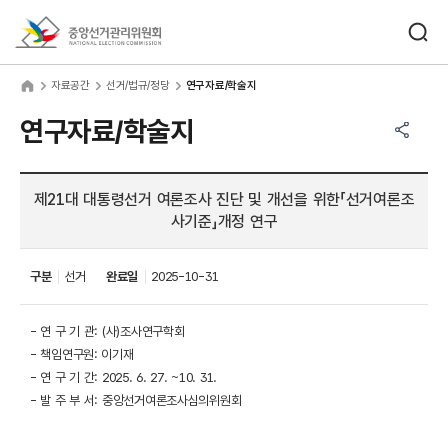
바로가기 메뉴
검색창 열기
중앙선거관리위원회
료공간
home
자료공간
선거/법규/정당
연구자료/학술지
공유하기 메뉴
열기
연구자료/학술지
제21대 대통령선거 여론조사 진단 및 개선을 위한「선거여론조
사기준」개정 연구
구분
선거
완료일
2025-10-31
- 연 구 기 관: (사)조사연구학회
- 책임연구원: 이기재
- 연 구 기 간: 2025. 6. 27. ~10. 31.
- 발 주 부 서: 중앙선거여론조사심의위원회