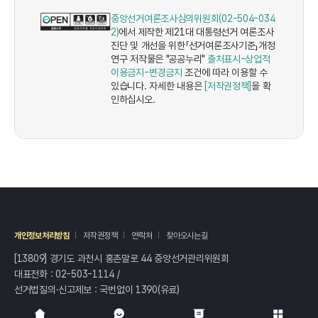
중앙선거여론조사심의위원회(02-504-034
2)
에서 제작한 제21대 대통령선거 여론조사
진단 및 개선을 위한「선거여론조사기준」개정
연구 저작물은 "공공누리"
출처표시-상업적
이용금지-변경금지
조건에 따라 이용할 수
있습니다. 자세한 내용은
[저작권정책]
을 확
인하십시오.
개인정보처리방침
저작권정책
연락처
찾아오시는길
[13809] 경기도 과천시 홍촌말로 44 중앙선거관리위원회
대표전화 :
02-503-1114
/
선거법질의·신고제보 : 국번없이
1390
(유료)
전체
열기/접기