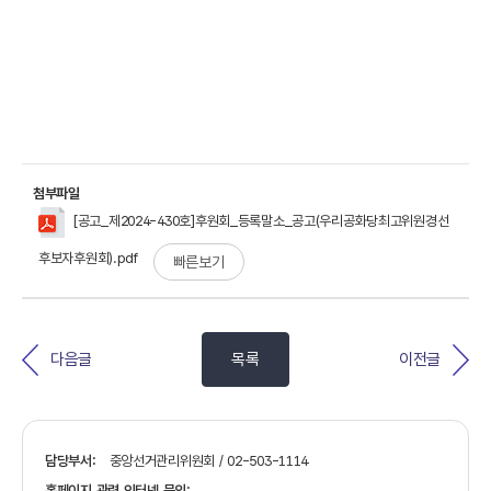
첨부파일
[공고_제2024-430호]후원회_등록말소_공고(우리공화당최고위원경선
후보자후원회).pdf
빠른보기
다음글
목록
이전글
담당부서:
중앙선거관리위원회 / 02-503-1114
홈페이지 관련 인터넷 문의: