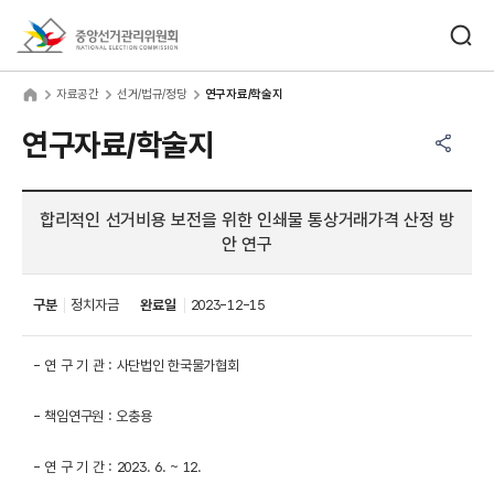
바로가기 메뉴
검색창 열기
중앙선거관리위원회
료공간
home
자료공간
선거/법규/정당
연구자료/학술지
공유하기 메뉴
열기
연구자료/학술지
합리적인 선거비용 보전을 위한 인쇄물 통상거래가격 산정 방
안 연구
구분
정치자금
완료일
2023-12-15
- 연 구 기 관 : 사단법인 한국물가협회
- 책임연구원 : 오충용
- 연 구 기 간 : 2023. 6. ~ 12.