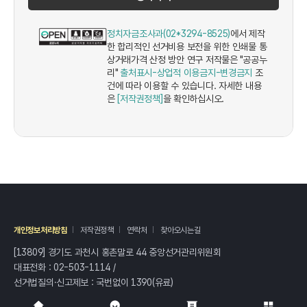
정치자금조사과(02*3294-8525)
에서 제작
한 합리적인 선거비용 보전을 위한 인쇄물 통
상거래가격 산정 방안 연구 저작물은 "공공누
리"
출처표시-상업적 이용금지-변경금지
조
건에 따라 이용할 수 있습니다. 자세한 내용
은
[저작권정책]
을 확인하십시오.
개인정보처리방침
저작권정책
연락처
찾아오시는길
[13809] 경기도 과천시 홍촌말로 44 중앙선거관리위원회
대표전화 :
02-503-1114
/
선거법질의·신고제보 : 국번없이
1390
(유료)
전체
열기/접기