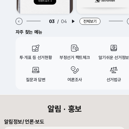
알림·홍보 이전 배너
알림·홍보 다음 배너
03
/
04
배너 재생
전체보기
자주 찾는 메뉴
투·개표 등 선거현황
부정선거 팩트체크
알기쉬운 선거정보
질문과 답변
여론조사
선거법규
croll Down
알림 · 홍보
알림정보
언론·보도