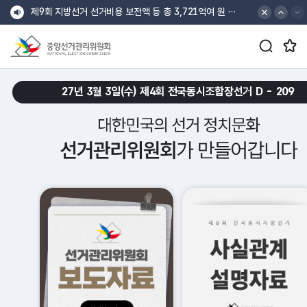
바로가기 메뉴
최상단 공지 배너
최상단 공지 이전
최상단 공지 다음
제9회 지방선거 선거비용 보전액 등 총 3,721억여 원 지급
검색창 열기/닫기 버튼
즐겨찾는 메뉴 열기/닫기 버튼
중앙선거관리위원회
croll Down
27년 3월 3일(수) 제4회 전국동시조합장선거 D -
209
대한민국의 선거 정치문화 선거관리위원회가 만들어갑니다.
메인 슬로건 배너 재생
메인 슬로건 배너 일시정지