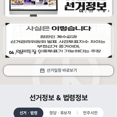
알림·홍보 이전 배너
알림·홍보 배너 일시정지
알림·홍보 다음 배너
01
/
03
알림·홍보 이전 배너
배너 일시정지
알림·홍보 다음 배너
04
/
06
선거일정 바로보기
croll Down
선거정보 & 법령정보
선거 · 법령
정당 · 후보자
민주시민