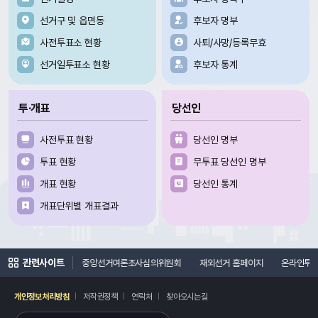
선거구 및 읍면동
후보자 명부
사전투표소 현황
사퇴/사망/등록무효
선거일투표소 현황
후보자 통계
투·개표
당선인
사전투표 현황
당선인 명부
투표 현황
무투표 당선인 명부
개표 현황
당선인 통계
개표단위별 개표결과
관련사이트
지
선거연수원
중앙선거여론조사심의위원회
재외선거 홈페이지
온라인투
개인정보처리방침
저작권정책
연락처
찾아오시는길
레이어
열기