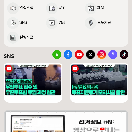
알림소식
공고
채용
SNS
영상
보도자료
설명자료
중앙선거관리위원회 SNS 바로가기
블로그
페이스북
유튜브
X(구 트위터)
인스타그램
카카오스토리
틱톡
SNS
[제9회 전국동시지방선거] 우편투표 접수 및 우편투표함 투입 과정 참관
[제9회 전국동시지방선거] 투표지분류기 모의시험 참관
유튜브 채널 동영상
유튜브 채널 동영상