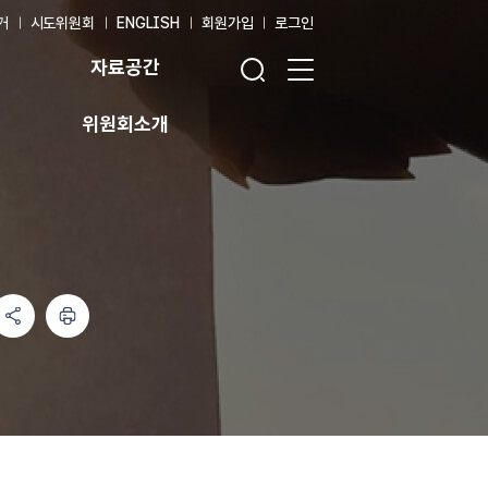
거
시도위원회
ENGLISH
회원가입
로그인
검색창 열기
전체 메뉴 열기
자료공간
위원회소개
인쇄하기