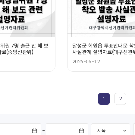
위원 7명 출근 안 해 보
달성군 회원읍 투표안내문 
자료(중앙선관위)
사실관계 설명자료(대구선관위
2026-06-12
1
2
~