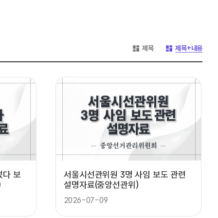
게시글 목록 형태 -
게시글 목록 형태 -
제목
제목+내용
썼다 보
서울시선관위원 3명 사임 보도 관련
)
설명자료(중앙선관위)
2026-07-09