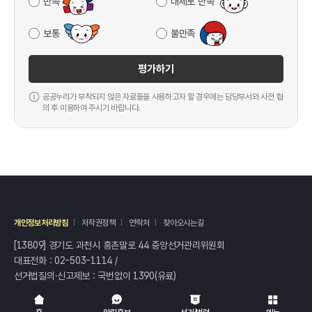
만족
대체로 만족
보통
불만족
평가하기
공공누리가 부착되지 않은 자료들을 사용하고자 할 경우에는 담당부서와 사전 협
의 후 이용하여 주시기 바랍니다.
개인정보처리방침
저작권정책
연락처
찾아오시는길
[13809] 경기도 과천시 홍촌말로 44 중앙선거관리위원회
대표전화 :
02-503-1114
/
선거법질의·신고제보 : 국번없이
1390
(유료)
전체
열기/접기