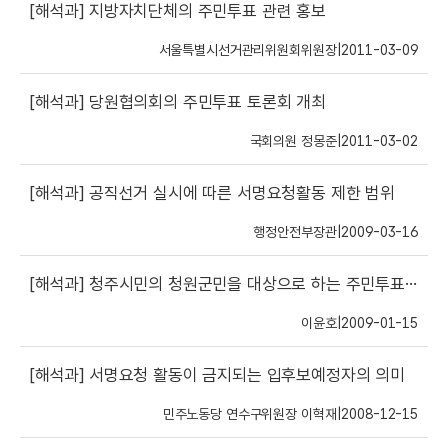
[해석과]
지방자치단체의 주민투표 관련 홍보
서울특별시선거관리위원회위원장
|
2011-03-09
[해석과]
당원협의회의 주민투표 토론회 개최
국회의원 정몽준
|
2011-03-02
[해석과]
공직선거 실시에 따른 서명요청활동 제한 범위
행정안전부장관
|
2009-03-16
[해석과]
청주시민의 청원군민을 대상으로 하는 주민투표운동
이윤호
|
2009-01-15
[해석과]
서명요청 활동이 금지되는 입후보예정자의 의미
민주노동당 연수구위원장 이혁재
|
2008-12-15