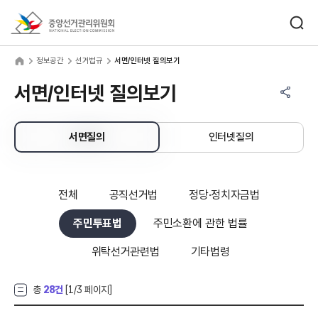
바로가기 메뉴
검색창 열기
중앙선거관리위원회
보공간
home
정보공간
선거법규
서면/인터넷 질의보기
공유하기 메뉴
열기
서면/인터넷 질의보기
서면질의
인터넷질의
전체
공직선거법
정당·정치자금법
주민투표법
주민소환에 관한 법률
위탁선거관련법
기타법령
총
28건
[
1
/3 페이지]